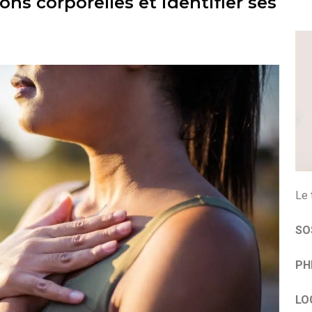
ns corporelles et identifier ses
Le 
SOS
PH
LO