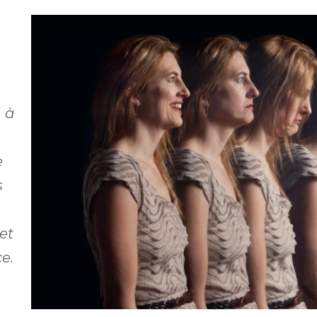
n à
e
s
et
e.