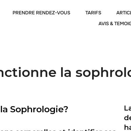
PRENDRE RENDEZ-VOUS
TARIFS
ARTIC
AVIS & TEMO
ctionne la sophrol
a Sophrologie?
L
d
h