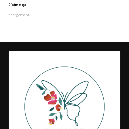
J’aime ça :
chargement…