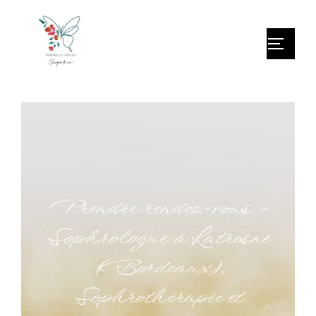
Prendre rendez-vous –
Sophrologue à Latresne
(Bordeaux),
Sophrothérapie et