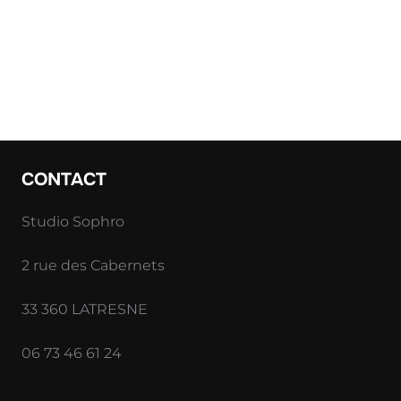
CONTACT
Studio Sophro
2 rue des Cabernets
33 360 LATRESNE
06 73 46 61 24