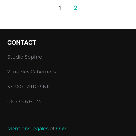
1
2
CONTACT
Studio Sophro
2 rue des Cabernets
33 360 LATRESNE
06 73 46 61 24
Mentions légales
et
CGV